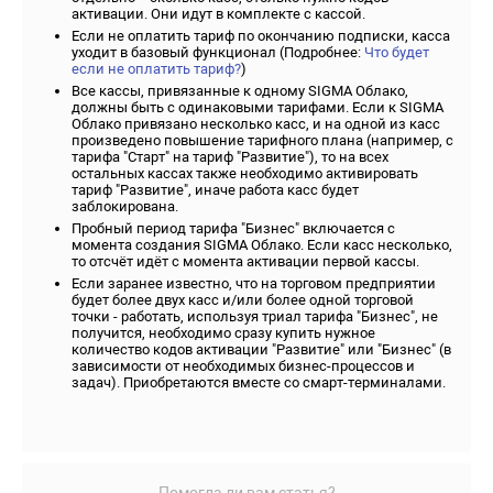
активации. Они идут в комплекте с кассой.
Если не оплатить тариф по окончанию подписки, касса
уходит в базовый функционал (Подробнее:
Что будет
если не оплатить тариф?
)
Все кассы, привязанные к одному SIGMA Облако,
должны быть с одинаковыми тарифами. Если к SIGMA
Облако привязано несколько касс, и на одной из касс
произведено повышение тарифного плана (например, с
тарифа "Старт" на тариф "Развитие"), то на всех
остальных кассах также необходимо активировать
тариф "Развитие", иначе работа касс будет
заблокирована.
Пробный период тарифа "Бизнес" включается с
момента создания SIGMA Облако. Если касс несколько,
то отсчёт идёт с момента активации первой кассы.
Если заранее известно, что на торговом предприятии
будет более двух касс и/или более одной торговой
точки - работать, используя триал тарифа "Бизнес", не
получится, необходимо сразу купить нужное
количество кодов активации "Развитие" или "Бизнес" (в
зависимости от необходимых бизнес-процессов и
задач). Приобретаются вместе со смарт-терминалами.
Помогла ли вам статья?